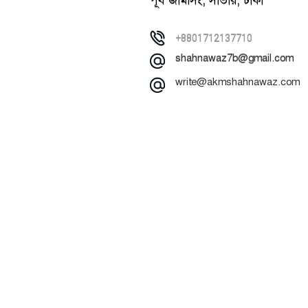
পূর্ব জামসিং, সাভার, ঢাকা
+8801712137710
shahnawaz7b@gmail.com
write@akmshahnawaz.com