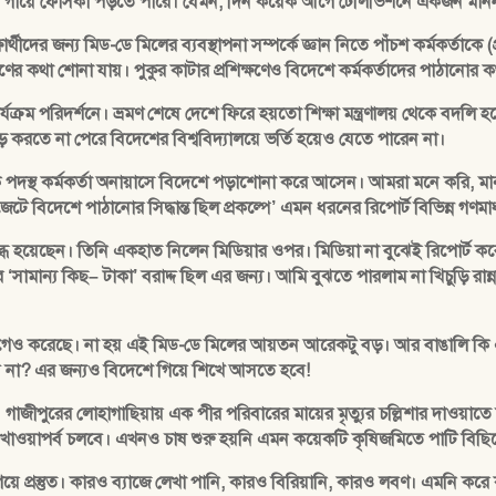
 গায়ে ফোসকা পড়তে পারে। যেমন, দিন কয়েক আগে টেলিভিশনে একজন মাননীয় ম
ার্থীদের জন্য মিড-ডে মিলের ব্যবস্থাপনা সম্পর্কে জ্ঞান নিতে পাঁচশ কর্মকর্ত
ণের কথা শোনা যায়। পুকুর কাটার প্রশিক্ষণেও বিদেশে কর্মকর্তাদের পাঠানোর ক
ক্রম পরিদর্শনে। ভ্রমণ শেষে দেশে ফিরে হয়তো শিক্ষা মন্ত্রণালয় থেকে বদলি হয়ে 
 করতে না পেরে বিদেশের বিশ্ববিদ্যালয়ে ভর্তি হয়েও যেতে পারেন না।
থ কর্মকর্তা অনায়াসে বিদেশে পড়াশোনা করে আসেন। আমরা মনে করি, মানুষ মো
জেটে বিদেশে পাঠানোর সিদ্ধান্ত ছিল প্রকল্পে’ এমন ধরনের রিপোর্ট বিভিন্ন গণমাধ্য
ব্ধ হয়েছেন। তিনি একহাত নিলেন মিডিয়ার ওপর। মিডিয়া না বুঝেই রিপোর্ট করেছ
আর ‘সামান্য কিছ– টাকা’ বরাদ্দ ছিল এর জন্য। আমি বুঝতে পারলাম না খিচুড়ি রান্
ুলো আগেও করেছে। না হয় এই মিড-ডে মিলের আয়তন আরেকটু বড়। আর বাঙালি কি এ
রবে না? এর জন্যও বিদেশে গিয়ে শিখে আসতে হবে!
ীপুরের লোহাগাছিয়ায় এক পীর পরিবারের মায়ের মৃত্যুর চল্লিশার দাওয়াতে 
 পর্যন্ত খাওয়াপর্ব চলবে। এখনও চাষ শুরু হয়নি এমন কয়েকটি কৃষিজমিতে পাটি
িয়ে প্রস্তুত। কারও ব্যাজে লেখা পানি, কারও বিরিয়ানি, কারও লবণ। এমনি কর