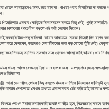
 তারা বেতন না বাড়ালেও অসৎ হয়ে যান না। খাওয়া-পরায় বিলাসিতা না করতে 
েন।
াতে গিয়েছিলাম একবার। বাড়িতে বিলাসব্যসন বলতে কিছু নেই। খুবই সাদামাটা।
ি সংসার চালানোয় খরচে টান পড়লে এই ভাই জোগান দিতেন।
জনেই সরকারি উচ্চপদস্থ কর্মকর্তা। আমার জানামতে, সততা নিয়েই দিন যাপন
্রায় শেষ করে ফেললেন, তারপরও শেষ জীবনের জন্য বড় কোনো পুঁজি নেই। পৈতৃক
া করে দিয়েছে তা দিয়ে সততার সঙ্গে থেকেও ভালো আছি আমরা। প্রায় নিখরচায
যা মাসে থাকে, তাতে বেতনের টাকা না ধরলেও চলে। এরপর প্রয়োজনে-অপ্রয়
কখনও মিটবে না।
নমন্ত্রী। তারা যেন পাছে লোকে কিছু বলাতে থমকে না গিয়ে নিজেদের দায়িত্বটা সুস
ি-অন্যায় দেখলে তা লেখার মাধ্যমে প্রকাশ করার চেষ্টা করি তাই আমরাও বল
বিরুদ্ধে লেখেন? যারা অন্যায়কারী তারাই না ভীত হবে, বিব্রতবোধ করবে অথব