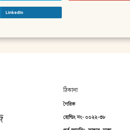
LinkedIn
ঠিকানা
গৈরিক
জ
হোল্ডিং নং- ০০২২-৩৮