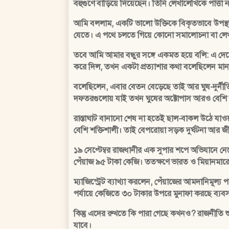
বহুগুণে বাড়িয়ে দিয়েছেন। তিনি লেখালেখিকে পাত
আমি বললাম, একটি ভালো উক্তিকে বিকৃতভাবে উপস্থাপন 
যেতে। এ পথে চলতে গিয়ে কোনো সমালোচনা বা লেখা 
তবে আমি আমার বন্ধুর সঙ্গে একমত হয়ে বলি: এ দেশে
করে দিল, তখন একটা প্রত্যাশার কথা বলেছিলেন মাননীয়
বলেছিলেন, এবার বেতন বেড়েছে তাই আর ঘুষ-দুর্নীত
দফতরগুলোয় যাই তখন ঘুষের অক্টোপাস আরও বেশি 
রাস্তাঘাট বানানো শেষ না হতেই ছাল-বাকল উঠে যাওয়
বেশি শক্তিশালী। তাই বেপরোয়া সড়ক দুর্ঘটনা আর জীবনহ
১৯ সেপ্টেম্বর রাজধানীর এক সুপার শপে অভিযানে নেম
পেঁয়াজ ৯৫ টাকা কেজি। ততক্ষণে ভারত ও মিয়ানমারের
ম্যাজিস্ট্রেট ব্যাখ্যা করলেন, পেঁয়াজের আমদানিমূল্
পর্যায়ে কেজিতে ৩০ টাকার উপরে মুনাফা করছে ব্যবসা
কিন্তু এদের রুখতে কি পারা গেছে কখনও? রাজনীতি শুদ
যাবে।